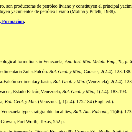
ro, son productoras de petróleo liviano y constituyen el principal yac
yen yacimientos de petróleo liviano (Molina y Pittelli, 1988).
 Formación
.
eological formutions in Venezuela,
Am. Inst. Min. Metall. Eng., Tr.
, p. 
sedimentaria Zulia-Falcón.
Bol. Geol. y Min.
, Caracas, 2(2-4): 123-138.
lia-Falcón sedimentary basin,
Bol. Geol. y Min.
(Venezuela), 2(2-4): 123
chivacoa, Estado Falcón,Venezuela,
Bol. Geol. y Min.
, 1(2-4): 183-193.
la,
Bol. Geol. y Min.
(Venezuela), 1(2-4): 175-184 (Engl. ed.).
 Venezuela type stratigraphic localities,
Bull. Am. Paleont.
, 11(46): 173
acGowan, Fort Worth, Texas, 552 p.
ary in Venezuela, Dissert
. Botanico 99, Cromer Ed., Berlin, Stuttgart, 