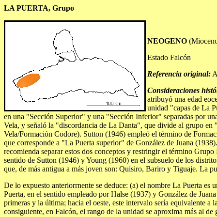
LA PUERTA, Grupo
NEOGENO
(Mioceno
Estado Falcón
Referencia original:
A
Consideraciones histó
atribuyó una edad eocen
unidad "capas de La Pu
en una "Sección Superior" y una "Sección Inferior" separadas por una
Vela, y señaló la "discordancia de La Danta", que divide al grupo en 
Vela/Formación Codore). Sutton (1946) empleó el término de Formación 
que corresponde a "La Puerta superior" de González de Juana (1938).
recomienda separar estos dos conceptos y restringir el término Grupo
sentido de Sutton (1946) y Young (1960) en el subsuelo de los distrito
que, de más antigua a más joven son: Quisiro, Bariro y Tiguaje. La publ
De lo expuesto anteriorrnente se deduce: (a) el nombre La Puerta es un 
Puerta, en el sentido empleado por Halse (1937) y González de Juana 
primeras y la última; hacia el oeste, este intervalo sería equivalente
consiguiente, en Falcón, el rango de la unidad se aproxima más al de 