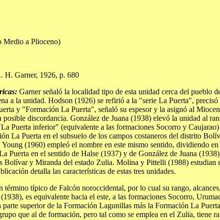
 Medio a Plioceno)
. H. Garner, 1926, p. 680
ricas:
Garner señaló la localidad tipo de esta unidad cerca del pueblo 
a a la unidad. Hodson (1926) se refirió a la "serie La Puerta", precisó s
erta y "Formación La Puerta", señaló su espesor y la asignó al Mioceno
 posible discordancia. González de Juana (1938) elevó la unidad al ra
"La Puerta inferior" (equivalente a las formaciones Socorro y Caujarao
La Puerta en el subsuelo de los campos costaneros del distrito Bolívar
 Young (1960) empleó el nombre en este mismo sentido, dividiendo en 
 La Puerta en el sentido de Halse (1937) y de González de Juana (1938
s Bolívar y Miranda del estado Zulia. Molina y Pittelli (1988) estudian
icación detalla las características de estas tres unidades.
término típico de Falcón noroccidental, por lo cual su rango, alcances, li
(1938), es equivalente hacia el este, a las formaciones Socorro, Uruma
 a la parte superior de la Formación Lagunillas más la Formación La Puer
grupo que al de formación, pero tal como se emplea en el Zulia, tiene ra