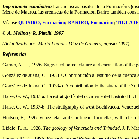
Importancia económica:
Las areniscas basales de la Formación Quisi
Mene de Mauroa, las areniscas de la Formación Bariro tambien constitu
Véanse
QUISIRO, Formación
;
BARIRO, Formación
;
TIGUAJE,
©
A. Molina y R. Pittelli, 1997
(Actualizado por: María Lourdes Díaz de Gamero, agosto 1997)
Referencias
Garner, A. H., 1926. Suggested nomenclature and correlation of the g
González de Juana, C., 1938-a. Contribución al estudio de la cuenca 
González de Juana, C., 1938-b. A contribution to the study of the Zu
Halse, G. W., 1937-a. La estratigrafía del occidente del Distrito Bu
Halse, G. W., 1937-b. The stratigraphy of west Buchivacoa, Venezue
Hodson, F., 1926. Venezuelan and Caribbean Turritellas, with a list of
Liddle, R. A., 1928.
The geology of Venezuela and Trinidad
, J. P. M
Lorente, M. A., 1986.
Palynology and Palynofacies of the Upper Terti