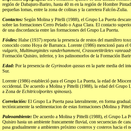
región de Dabajuro-Bariro, hasta 40 m en la región de Hombre Pintad
pequeñas lomas, entre la zona de colinas y la carretera Falcón-Zulia.
Contactos:
Según Molina y Pitelli (1988), el Grupo La Puerta descans
sobre las formaciones Cerro Pelado o Agua Clara. El contacto superior
de una discordancia entre las formaciones del Grupo La Puerta.
Fósiles:
Halse (1937) reporta la presencia de restos del mamífero to
conocido como Hoya de Barranca. Lorente (1986) mencionó para el 
vulgaris, Multimarginites vanderhammeni, Crassoretitriletes vanraad
Formación Quisiro, inferior, y los palinomorfos de la Formación Barir
Edad:
Por la presencia de
Gyrinodon qassus
en la parte media del in
Sur.
Lorente (1986) estableció para el Grupo La Puerta, la edad de Mioc
occidental. De acuerdo a Molina y Pittelli (1988), la edad del Grupo
a Zona de
Echitricolporites spinosus
).
Correlación:
El Grupo La Puerta pasa lateralmente, en forma gradual, 
tectónicamente la sedimentacion de estas formaciones (Molina y Pittell
Paleoambiente:
De acuerdo a Molina y Pittelli (1988), el Grupo La Pu
Quisiro hasta un ambiente francamente fluvial, con secuencias de cana
pasa gradualmente a ambientes próximo costeros y costeros hacia el nor