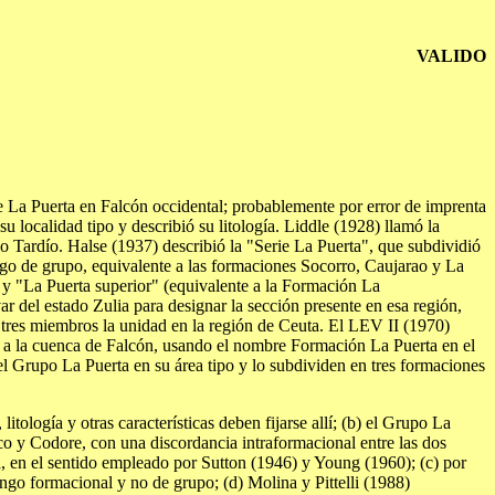
VALIDO
de La Puerta en Falcón occidental; probablemente por error de imprenta
u localidad tipo y describió su litología. Liddle (1928) llamó la
 Tardío. Halse (1937) describió la "Serie La Puerta", que subdividió
ngo de grupo, equivalente a las formaciones Socorro, Caujarao y La
) y "La Puerta superior" (equivalente a la Formación La
 del estado Zulia para designar la sección presente en esa región,
tres miembros la unidad en la región de Ceuta. El LEV II (1970)
) a la cuenca de Falcón, usando el nombre Formación La Puerta en el
 el Grupo La Puerta en su área tipo y lo subdividen en tres formaciones
tología y otras características deben fijarse allí; (b) el Grupo La
co y Codore, con una discordancia intraformacional entre las dos
ta, en el sentido empleado por Sutton (1946) y Young (1960); (c) por
ngo formacional y no de grupo; (d) Molina y Pittelli (1988)