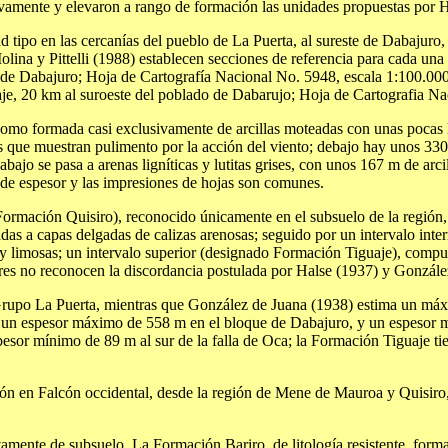
vamente y elevaron a rango de formación las unidades propuestas por 
 tipo en las cercanías del pueblo de La Puerta, al sureste de Dabajuro,
olina y Pittelli (1988) establecen secciones de referencia para cada una
e Dabajuro; Hoja de Cartografía Nacional No. 5948, escala 1:100.000; l
aje, 20 km al suroeste del poblado de Dabarujo; Hoja de Cartografia Na
omo formada casi exclusivamente de arcillas moteadas con unas pocas lá
os que muestran pulimento por la acción del viento; debajo hay unos 33
 abajo se pasa a arenas ligníticas y lutitas grises, con unos 167 m de ar
 de espesor y las impresiones de hojas son comunes.
 Formación Quisiro), reconocido únicamente en el subsuelo de la región, 
adas a capas delgadas de calizas arenosas; seguido por un intervalo int
 muy limosas; un intervalo superior (designado Formación Tiguaje), comp
tores no reconocen la discordancia postulada por Halse (1937) y Gonzál
rupo La Puerta, mientras que González de Juana (1938) estima un máxi
ene un espesor máximo de 558 m en el bloque de Dabajuro, y un espeso
esor mínimo de 89 m al sur de la falla de Oca; la Formación Tiguaje t
ón en Falcón occidental, desde la región de Mene de Mauroa y Quisiro, al
ente de subsuelo. La Formación Bariro, de litología resistente, forma