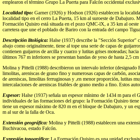
emplearon el término Grupo La Puerta para Falcón occidental exclusi
Localidad tipo:
Garner (1926) y Hodson (1926) establecen la localidad
localidad tipo en el cerro La Puerta, 15 km al suroeste de Dabajuro. M
Formación Quisiro está situada en el pozo QMC-lX, a 35 km al oeste d
carretera que une el poblado de Bariro con la entrada del campo Tigu
Descripción litológica:
Halse (1937) describe la "Sección Superior" c
abajo como originalmente, tiene al tope una serie de capas de guijarr
contienen guijarros de arcilla y cuarzo y lutitas grises moteadas; hacia
últimos 767 m inferiores se presentan bandas de yeso de hasta 2,5 cm
Molina y Pittelli (1988) describieron un intervalo inferior (designado
limolitas, areniscas de grano fino y numerosas capas de carbón, asoci
de areniscas, limolitas ferruginosas y ,en menor proporción, lutitas
intercalaciones de areniscas friables de grano medio a fino. Estos au
Espesor:
Halse (1937) señala un espesor mínimo de 1434 m para el G
individuales de las formaciones del grupo: la Formación Quisiro ti
tiene un espesor máximo de 820 m en el bloque de Dabajuro, y un esp
m al sur de la falla de Oca.
Extensión geográfica:
Molina y Pittelli (1988) establecen una extensi
Buchivacoa, estado Falcón.
Expresión topográfica:
La Formación Quisiro es una unidad exclusivam