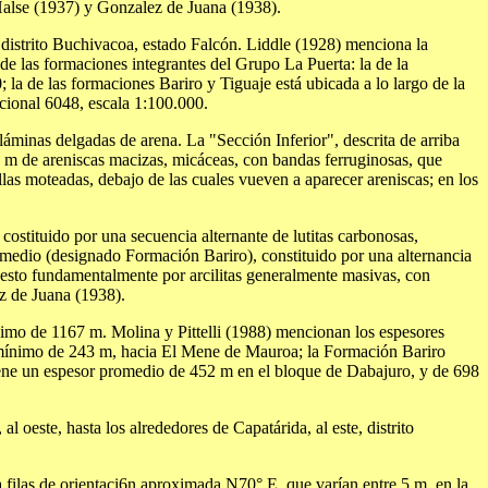
Halse (1937) y Gonzalez de Juana (1938).
 distrito Buchivacoa, estado Falcón. Liddle (1928) menciona la
 de las formaciones integrantes del Grupo La Puerta: la de la
a de las formaciones Bariro y Tiguaje está ubicada a lo largo de la
cional 6048, escala 1:100.000.
minas delgadas de arena. La "Sección Inferior", descrita de arriba
0 m de areniscas macizas, micáceas, con bandas ferruginosas, que
cillas moteadas, debajo de las cuales vueven a aparecer areniscas; en los
costituido por una secuencia alternante de lutitas carbonosas,
ermedio (designado Formación Bariro), constituido por una alternancia
uesto fundamentalmente por arcilitas generalmente masivas, con
ez de Juana (1938).
mo de 1167 m. Molina y Pittelli (1988) mencionan los espesores
r mínimo de 243 m, hacia El Mene de Mauroa; la Formación Bariro
iene un espesor promedio de 452 m en el bloque de Dabajuro, y de 698
 oeste, hasta los alrededores de Capatárida, al este, distrito
 filas de orientaci6n aproximada N70° E, que varían entre 5 m, en la