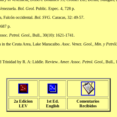
 Venezuela.
Bol. Geol.
Public. Espec. 4, 728 p.
a, Falcón occidental.
Bol. SVG.
Caracas, 32: 49-57.
 687 p.
ssoc. Petrol. Geol.
, Bull., 30(10): 1621-1741.
n in the Ceuta Area, Lake Maracaibo.
Asoc. Venez. Geol., Min. y Petról
d Trinidad by R. A: Liddle. Review.
Amer. Assoc. Petrol. Geol.
, Bull.,
2a Edicion
1st Ed.
Comentarios
LEV
English
Recibidos