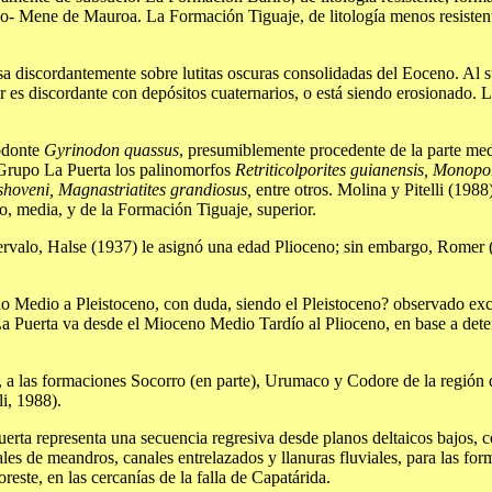
o- Mene de Mauroa. La Formación Tiguaje, de litología menos resistente
a discordantemente sobre lutitas oscuras consolidadas del Eoceno. Al 
 es discordante con depósitos cuaternarios, o está siendo erosionado. 
xodonte
Gyrinodon quassus
, presumiblemente procedente de la parte me
Grupo La Puerta los palinomorfos
Retriticolporites guianensis, Monopo
shoveni, Magnastriatites grandiosus,
entre otros. Molina y Pitelli (198
o, media, y de la Formación Tiguaje, superior.
tervalo, Halse (1937) le asignó una edad Plioceno; sin embargo, Romer 
eno Medio a Pleistoceno, con duda, siendo el Pleistoceno? observado
 La Puerta va desde el Mioceno Medio Tardío al Plioceno, en base a de
a las formaciones Socorro (en parte), Urumaco y Codore de la región de
i, 1988).
erta representa una secuencia regresiva desde planos deltaicos bajos, 
les de meandros, canales entrelazados y llanuras fluviales, para las fo
este, en las cercanías de la falla de Capatárida.