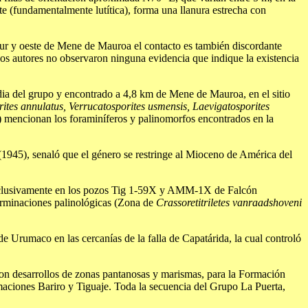
 (fundamentalmente lutítica), forma una llanura estrecha con
sur y oeste de Mene de Mauroa el contacto es también discordante
Los autores no observaron ninguna evidencia que indique la existencia
dia del grupo y encontrado a 4,8 km de Mene de Mauroa, en el sitio
rites annulatus, Verrucatosporites usmensis, Laevigatosporites
8) mencionan los foraminíferos y palinomorfos encontrados en la
(1945), senaló que el género se restringe al Mioceno de América del
 exclusivamente en los pozos Tig 1-59X y AMM-1X de Falcón
terminaciones palinológicas (Zona de
Crassoretitriletes vanraadshoveni
 Urumaco en las cercanías de la falla de Capatárida, la cual controló
con desarrollos de zonas pantanosas y marismas, para la Formación
rmaciones Bariro y Tiguaje. Toda la secuencia del Grupo La Puerta,