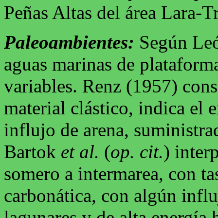
Peñas Altas del área Lara-Tr
Paleoambientes:
Según Leó
aguas marinas de plataform
variables. Renz (1957) cons
material clástico, indica el
influjo de arena, suministr
Bartok
et al.
(
op. cit.
) inte
somero a intermarea, con ta
carbonática, con algún infl
lagunares y de alta energía h