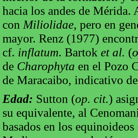
hacia los andes de Mérida.
con
Miliolidae
, pero en gene
mayor. Renz (1977) encont
cf.
inflatum
. Bartok
et al.
(
o
de
Charophyta
en el Pozo 
de Maracaibo, indicativo de
Edad:
Sutton (
op. cit.
) asi
su equivalente, al Cenoman
basados en los equinoideos