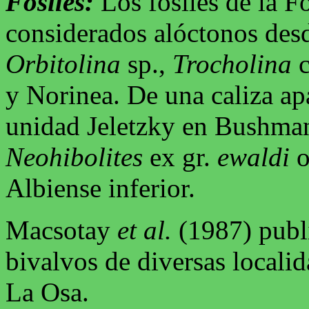
Fósiles:
Los fósiles de la 
considerados alóctonos desd
Orbitolina
sp.,
Trocholina
c
y Norinea. De una caliza ap
unidad Jeletzky en Bushman
Neohibolites
ex gr.
ewaldi
Albiense inferior.
Macsotay
et al.
(1987) publi
bivalvos de diversas locali
La Osa.