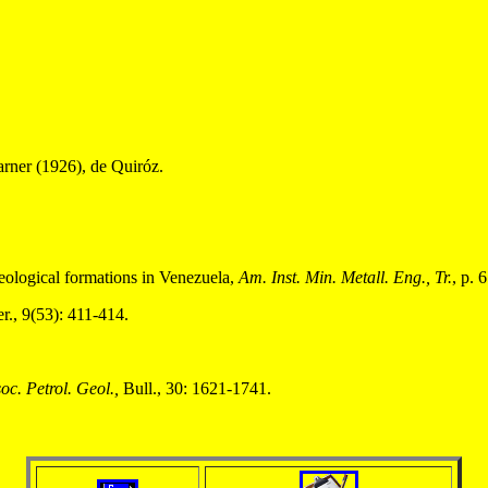
arner (1926), de Quiróz.
eological formations in Venezuela,
Am. Inst. Min. Metall. Eng., Tr.
, p. 
ser., 9(53): 411-414.
oc. Petrol. Geol.,
Bull., 30: 1621-1741.