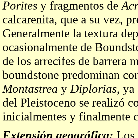
Porites
y fragmentos de
Ac
calcarenita, que a su vez, p
Generalmente la textura dep
ocasionalmente de Boundsto
de los arrecifes de barrera m
boundstone predominan con
Montastrea
y
Diplorias
, ya
del Pleistoceno se realizó c
inicialmentes y finalmente c
Extensión geográfica:
Los s