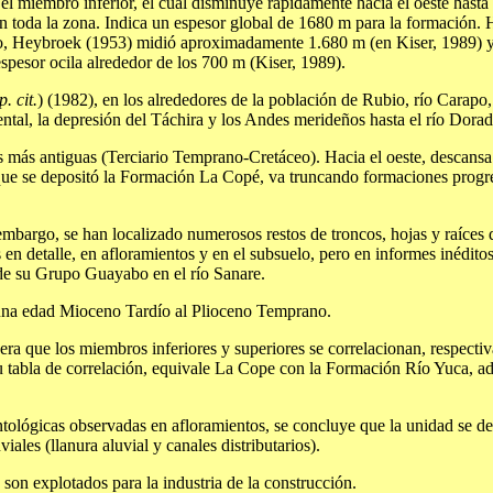
l miembro inferior, el cual disminuye rápidamente hacia el oeste hast
en toda la zona. Indica un espesor global de 1680 m para la formación
ipo, Heybroek (1953) midió aproximadamente 1.680 m (en Kiser, 1989) y 
pesor ocila alrededor de los 700 m (Kiser, 1989).
p. cit.
) (1982), en los alrededores de la población de Rubio, río Carapo
iental, la depresión del Táchira y los Andes merideños hasta el río Dora
s más antiguas (Terciario Temprano-Cretáceo). Hacia el oeste, descan
a que se depositó la Formación La Copé, va truncando formaciones progr
mbargo, se han localizado numerosos restos de troncos, hojas y raíces d
en detalle, en afloramientos y en el subsuelo, pero en informes inéditos
de su Grupo Guayabo en el río Sanare.
na una edad Mioceno Tardío al Plioceno Temprano.
dera que los miembros inferiores y superiores se correlacionan, respect
 tabla de correlación, equivale La Cope con la Formación Río Yuca, ad
entológicas observadas en afloramientos, se concluye que la unidad se d
viales (llanura aluvial y canales distributarios).
on explotados para la industria de la construcción.