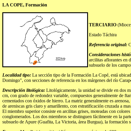
LA COPE, Formación
TERCIARIO
(Mioce
Estado Táchira
Referencia original:
C.
Consideraciones histó
arcilitas aflorantes e
subsuelo de los campos 
Localidad tipo:
La sección tipo de la Formación La Copé, está ubicada
Domingo", con secciones de referencia en los márgenes del río Carapo
Descripción litológica:
Litológicamente, la unidad se divide en dos m
cm, con grado de redondez variable, compuestos generalmente de ftanit
cementados con óxidos de hierro. La matriz generalmente es arenosa, d
de areniscas gris claro y amarillento, con estratificación cruzada a mas
El miembro superior consiste en arcilitas grises, moteadas con colores
conglomerados. Los dos miembros se distinguen fácilmente en la parte o
subsuelo de Apure (Guafita, La Victoria, área Burgua), la formación se