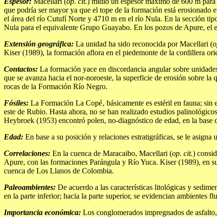
Espesor:
Macellari (
op. cit.
) midió un espesor máximo de 600 m para e
que podría ser mayor ya que el tope de la formación está erosionado 
el área del río Cutufí Norte y 4710 m en el río Nula. En la sección t
Nula para el equivalente Grupo Guayabo. En los pozos de Apure, el es
Extensión geográfica:
La unidad ha sido reconocida por Macellari (
o
Kiser (1989), la formación aflora en el piedemonte de la cordillera or
Contactos:
La formación yace en discordancia angular sobre unidade
que se avanza hacia el nor-noroeste, la superficie de erosión sobre l
rocas de la Formación Río Negro.
Fósiles:
La Formación La Copé‚ básicamente es estéril en fauna; sin e
este de Rubio. Hasta ahora, no se han realizado estudios palinológicos 
Heybroek (1953) encontró polen, no-diagnóstico de edad, en la base 
Edad:
En base a su posición y relaciones estratigráficas, se le asig
Correlaciones:
En la cuenca de Maracaibo, Macellari (
op. cit.
) consi
Apure, con las formaciones Parángula y Río Yuca. Kiser (1989), en su
cuenca de Los Llanos de Colombia.
Paleoambientes:
De acuerdo a las características litológicas y sedim
en la parte inferior; hacia la parte superior, se evidencian ambientes flu
Importancia económica:
Los conglomerados impregnados de asfalto, s