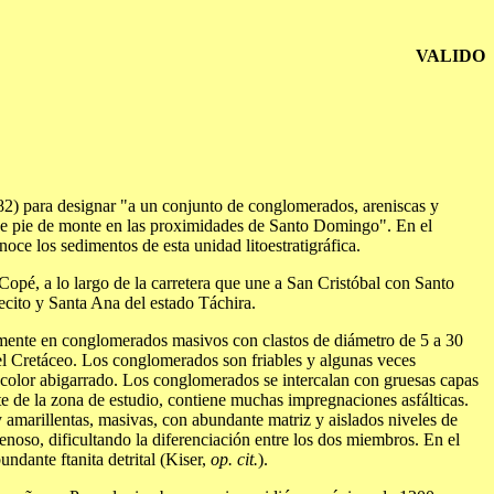
VALIDO
2) para designar "a un conjunto de conglomerados, areniscas y
na de pie de monte en las proximidades de Santo Domingo". En el
oce los sedimentos de esta unidad litoestratigráfica.
opé, a lo largo de la carretera que une a San Cristóbal con Santo
ecito y Santa Ana del estado Táchira.
lmente en conglomerados masivos con clastos de diámetro de 5 a 30
del Cretáceo. Los conglomerados son friables y algunas veces
e color abigarrado. Los conglomerados se intercalan con gruesas capas
este de la zona de estudio, contiene muchas impregnaciones asfálticas.
y amarillentas, masivas, con abundante matriz y aislados niveles de
enoso, dificultando la diferenciación entre los dos miembros. En el
ndante ftanita detrital (Kiser,
op. cit.
).