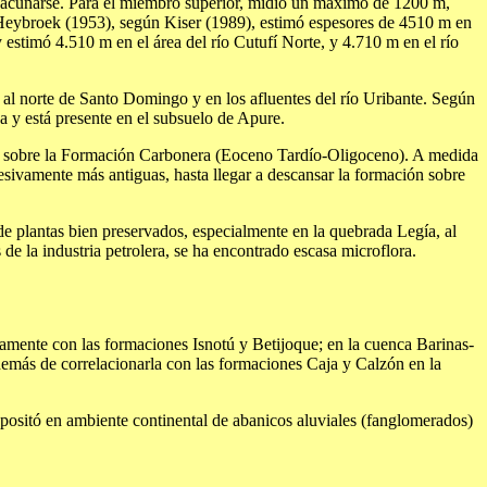
a acuñarse. Para el miembro superior, midió un máximo de 1200 m,
. Heybroek (1953), según Kiser (1989), estimó espesores de 4510 m en
estimó 4.510 m en el área del río Cutufí Norte, y 4.710 m en el río
, al norte de Santo Domingo y en los afluentes del río Uribante. Según
da y está presente en el subsuelo de Apure.
sa sobre la Formación Carbonera (Eoceno Tardío-Oligoceno). A medida
esivamente más antiguas, hasta llegar a descansar la formación sobre
e plantas bien preservados, especialmente en la quebrada Legía, al
 de la industria petrolera, se ha encontrado escasa microflora.
ivamente con las formaciones Isnotú y Betijoque; en la cuenca Barinas-
emás de correlacionarla con las formaciones Caja y Calzón en la
epositó en ambiente continental de abanicos aluviales (fanglomerados)