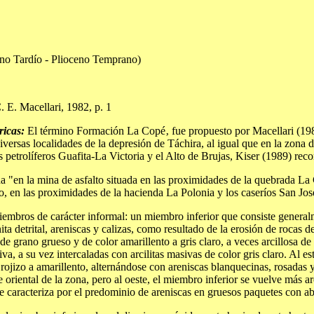
no Tardío - Plioceno Temprano)
 E. Macellari, 1982, p. 1
ricas:
El término Formación La Copé‚ fue propuesto por Macellari (198
n diversas localidades de la depresión de Táchira, al igual que en la zo
petrolíferos Guafita-La Victoria y el Alto de Brujas, Kiser (1989) recon
 "en la mina de asfalto situada en las proximidades de la quebrada La C
, en las proximidades de la hacienda La Polonia y los caseríos San Jos
iembros de carácter informal: un miembro inferior que consiste genera
a detrital, areniscas y calizas, como resultado de la erosión de rocas 
e grano grueso y de color amarillento a gris claro, a veces arcillosa d
iva, a su vez intercaladas con arcilitas masivas de color gris claro. Al 
 rojizo a amarillento, alternándose con areniscas blanquecinas, rosadas 
riental de la zona, pero al oeste, el miembro inferior se vuelve más ar
 caracteriza por el predominio de areniscas en gruesos paquetes con abu