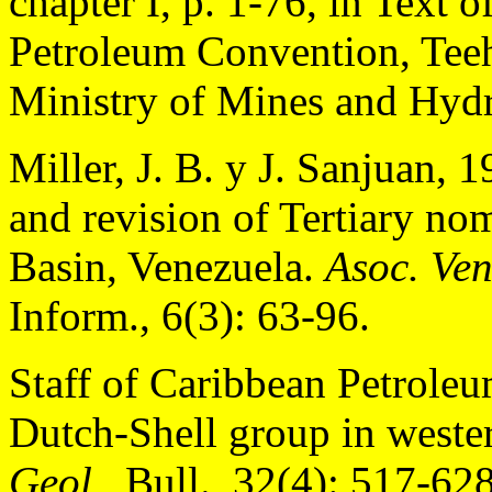
chapter I, p. 1-76, in Text 
Petroleum Convention, Teeh
Ministry of Mines and Hydr
Miller, J. B. y J. Sanjuan, 
and revision of Tertiary no
Basin, Venezuela.
Asoc. Ven
Inform., 6(3): 63-96.
Staff of Caribbean Petroleu
Dutch-Shell group in weste
Geol.
, Bull., 32(4): 517-628