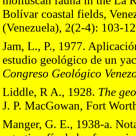
molluscan fauna in the La 
Bolívar coastal fields, Vene
(Venezuela), 2(2-4): 103-12
Jam, L., P., 1977. Aplicaci
estudio geológico de un ya
Congreso Geológico Venezo
Liddle, R A., 1928.
The geo
J. P. MacGowan, Fort Worth
Manger, G. E., 1938-a. Nota