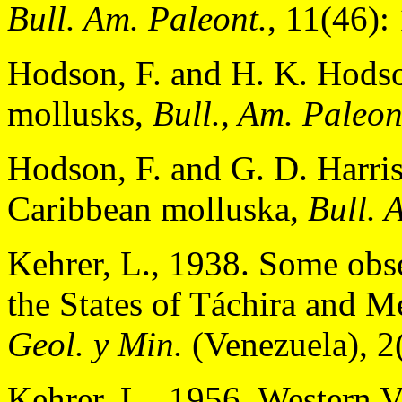
Bull. Am. Paleont.
, 11(46):
Hodson, F. and H. K. Hods
mollusks,
Bull., Am. Paleon
Hodson, F. and G. D. Harri
Caribbean molluska,
Bull. 
Kehrer, L., 1938. Some obse
the States of Táchira and M
Geol. y Min.
(Venezuela), 2(
Kehrer, L., 1956. Western 