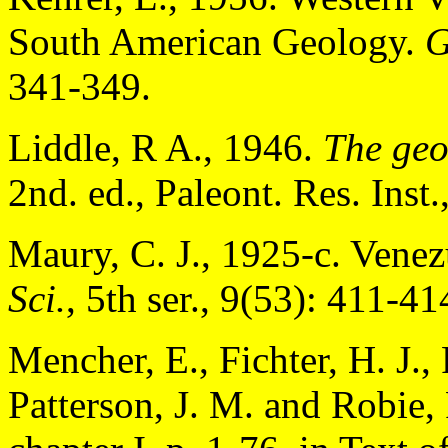
South American Geology.
G
341-349.
Liddle, R A., 1946.
The geo
2nd. ed., Paleont. Res. Inst
Maury, C. J., 1925-c. Venez
Sci.
, 5th ser., 9(53): 411-41
Mencher, E., Fichter, H. J.,
Patterson, J. M. and Robie,