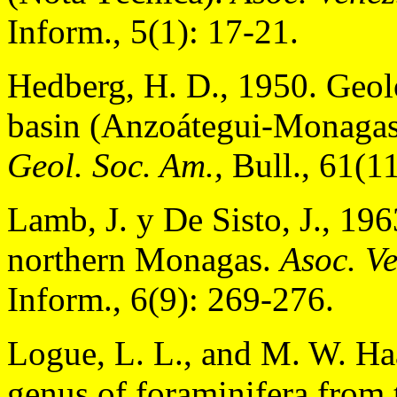
Inform., 5(1): 17-21.
Hedberg, H. D., 1950. Geol
basin (Anzoátegui-Monagas-
Geol. Soc. Am.,
Bull., 61(1
Lamb, J. y De Sisto, J., 19
northern Monagas.
Asoc. Ve
Inform., 6(9): 269-276.
Logue, L. L., and M. W. Ha
genus of foraminifera from