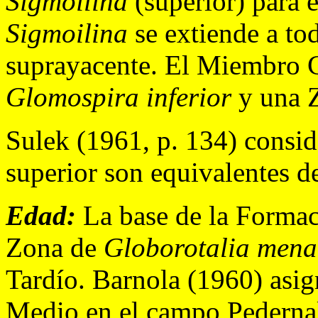
Sigmoilina
(superior) para
Sigmoilina
se extiende a to
suprayacente. El Miembro C
Glomospira inferior
y una 
Sulek (1961, p. 134) conside
superior son equivalentes d
Edad:
La base de la Formac
Zona de
Globorotalia mena
Tardío. Barnola (1960) asi
Medio en el campo Pedernale