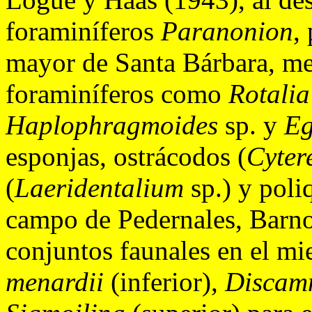
foraminíferos
Paranonion
,
mayor de Santa Bárbara, me
foraminíferos como
Rotalia
Haplophragmoides
sp. y
Eg
esponjas, ostrácodos (
Cyter
(
Laeridentalium
sp.) y poli
campo de Pedernales, Barno
conjuntos faunales en el 
menardii
(inferior),
Discamm