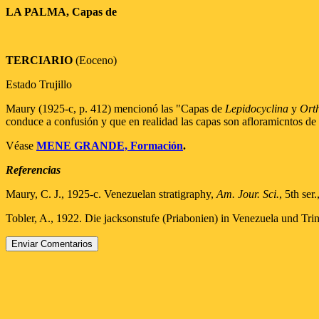
LA PALMA, Capas de
TERCIARIO
(Eoceno)
Estado Trujillo
Maury (1925-c, p. 412) mencionó las "Capas de
Lepidocyclina
y
Ort
conduce a confusión y que en realidad las capas son afloramicntos de
Véase
MENE GRANDE, Formación
.
Referencias
Maury, C. J., 1925-c. Venezuelan stratigraphy,
Am. Jour. Sci.
, 5th ser
Tobler, A., 1922. Die jacksonstufe (Priabonien) in Venezuela und Tri