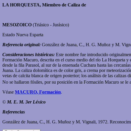
LA HORQUESTA, Miembro de Caliza de
MESOZOICO
(Triásico - Jurásico)
Estado Nueva Esparta
Referencia original:
González de Juana, C., H. G. Muñoz y M. Vigna
Consideraciones históricas:
Este nombre fue introducido originalme
Formación Macuro, descrita en el curso medio del río La Horqueta y en
desde la fila Parasol, al sur de la ensenada Cuchara hasta las cercaní
Juana. La caliza dolomítica es de color gris, a crema por meteorizaci
vetas de calcita blanca de origen posterior; los análisis de las caliz
No se hallaron fósiles, por su posición en la Formación Macuro se le a
Véase
MACURO, Formación
.
©
M. E. M. 3er Léxico
Referencias
González de Juana, C., H. G. Muñoz y M. Vignali, 1972. Reconocimie