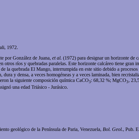
li, 1972.
nte por González de Juana,
et al.
(1972) para designar un horizonte de ca
 otros ríos y quebradas paralelas. Este horizonte calcáreo tiene gran 
as de la quebrada El Mango, interrumpida en este sitio debido a proceso
ón, dura y densa, a veces homogéneas y a veces laminada, bien recristali
as dieron la siguiente composición química CaCO
: 68,32 %; MgCO
, 23
3
3
signó una edad Triásico - Jurásico.
nto geológico de la Península de Paria, Venezuela,
Bol. Geol.
, Pub. E