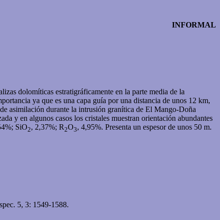
INFORMAL
lizas dolomíticas estratigráficamente en la parte media de la
importancia ya que es una capa guía por una distancia de unos 12 km,
s de asimilación durante la intrusión granítica de El Mango-Doña
zada y en algunos casos los cristales muestran orientación abundantes
,54%; SiO
, 2,37%; R
O
, 4,95%. Presenta un espesor de unos 50 m.
2
2
3
spec. 5, 3: 1549-1588.