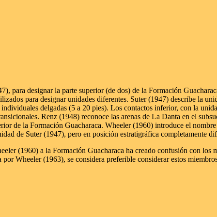
1947), para designar la parte superior (de dos) de la Formación Guachar
tilizados para designar unidades diferentes. Suter (1947) describe la
 individuales delgadas (5 a 20 pies). Los contactos inferior, con la uni
nsicionales. Renz (1948) reconoce las arenas de La Danta en el subsue
superior de la Formación Guacharaca. Wheeler (1960) introduce el nombr
dad de Suter (1947), pero en posición estratigráfica completamente dif
eeler (1960) a la Formación Guacharaca ha creado confusión con los m
a por Wheeler (1963), se considera preferible considerar estos miembro