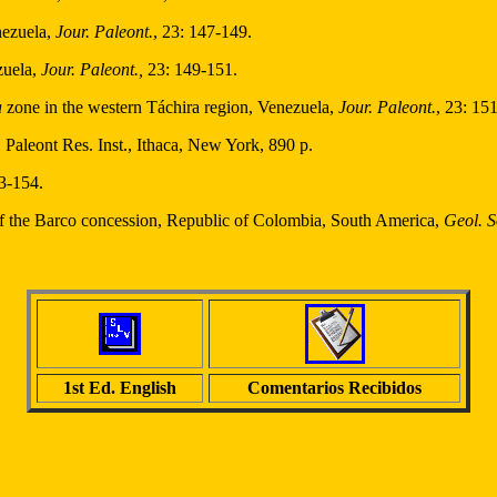
nezuela,
Jour. Paleont.
, 23: 147-149.
zuela,
Jour. Paleont.,
23: 149-151.
a
zone in the western Táchira region, Venezuela,
Jour. Paleont.
, 23: 15
, Paleont Res. Inst., Ithaca, New York, 890 p.
53-154.
f the Barco concession, Republic of Colombia, South America,
Geol. S
1st Ed. English
Comentarios Recibidos