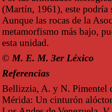
(Martín, 1961), este podría 
Aunque las rocas de la Aso
metamorfismo más bajo, pue
esta unidad.
©
M. E. M. 3er Léxico
Referencias
Bellizzia, A. y N. Pimentel 
Mérida: Un cinturón alócton
Los Andes de Venezuela.
V 