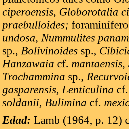
ciperoensis, Globorotalia c
praebulloides;
foraminífero
undosa, Nummulites paname
sp.,
Bolivinoides
sp.,
Cibici
Hanzawaia
cf.
mantaensis,
Trochammina
sp.,
Recurvoi
gasparensis, Lenticulina
cf
soldanii, Bulimina
cf.
mexic
Edad:
Lamb (1964, p. 12) c