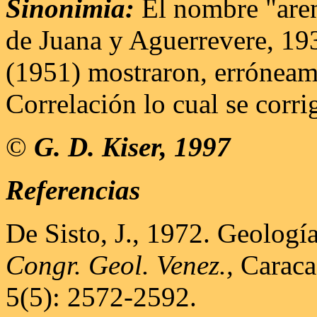
Sinonimia:
El nombre "aren
de Juana y Aguerrevere, 1
(1951) mostraron, erróneame
Correlación lo cual se corri
©
G. D. Kiser, 1997
Referencias
De Sisto, J., 1972. Geolog
Congr. Geol. Venez.,
Caracas
5(5): 2572-2592.