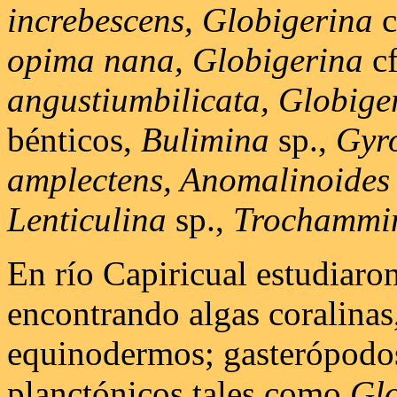
increbescens, Globigerina
c
opima nana, Globigerina
c
angustiumbilicata, Globige
bénticos,
Bulimina
sp.,
Gyro
amplectens, Anomalinoides
Lenticulina
sp.,
Trochammi
En río Capiricual estudiaron
encontrando algas coralinas
equinodermos; gasterópodos
planctónicos tales como
Glo