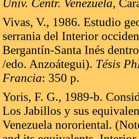
Univ. Centr. Venezuela,
Cara
Vivas, V., 1986. Estudio ge
serrania del Interior occide
Bergantín-Santa Inés dentro 
/edo. Anzoátegui).
Tésis PhD
Francia
: 350 p.
Yoris, F. G., 1989-b. Consi
Los Jabillos y sus equivalent
Venezuela nororiental. (Not
and its equivalents, Interio