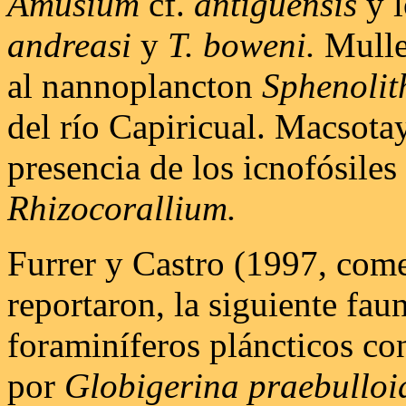
Amusium
cf.
antiguensis
y l
andreasi
y
T. boweni.
Mulle
al nannoplancton
Sphenolit
del río Capiricual. Macsot
presencia de los icnofósiles
Rhizocorallium.
Furrer y Castro (1997, com
reportaron, la siguiente fau
foraminíferos pláncticos co
por
Globigerina praebulloi